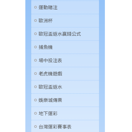
運動賭注
歐洲杯
歐冠盃返水贏錢公式
捕魚機
場中投注表
老虎機遊戲
歐冠盃返水
娛樂城傳票
地下運彩
台灣運彩賽事表