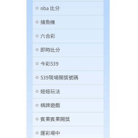
nba 比分
捕魚機
六合彩
即時比分
今彩539
539現場開獎號碼
妞妞玩法
棋牌遊戲
賓果賓果開獎
運彩場中